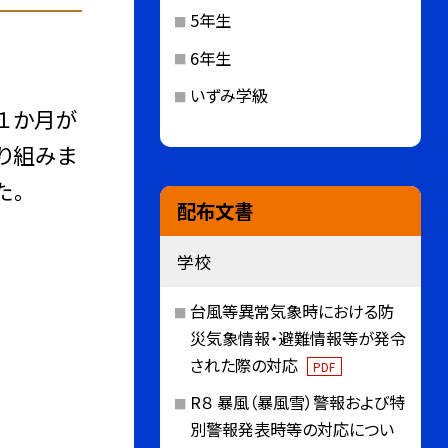
5年生
6年生
いずみ学級
１か月が
り組みま
た。
配布文書
学校
台風等異常気象時における防
災気象情報・避難情報等が発令
された際の対応
PDF
R８ 暴風（暴風雪）警報および特
別警報発表時等の対応につい