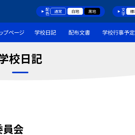
配色
文字
通常
白地
黒地
標
ップページ
学校日記
配布文書
学校行事予定
学校日記
委員会