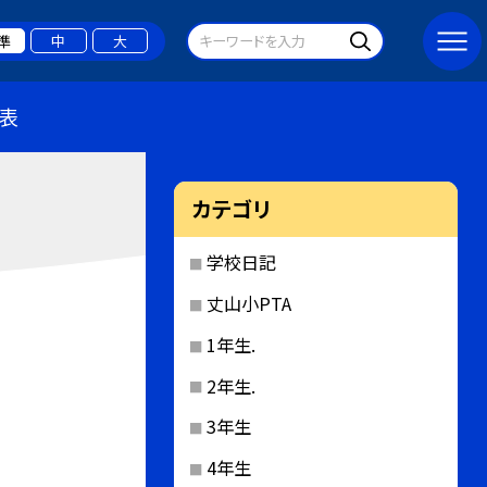
準
中
大
表
カテゴリ
学校日記
丈山小PTA
1年生.
2年生.
3年生
4年生