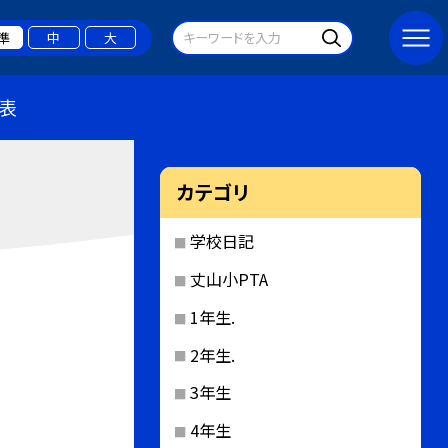
準
中
大
表
カテゴリ
学校日記
丈山小PTA
1年生.
2年生.
3年生
4年生