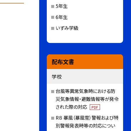
5年生
6年生
いずみ学級
配布文書
学校
台風等異常気象時における防
災気象情報・避難情報等が発令
された際の対応
PDF
R８ 暴風（暴風雪）警報および特
別警報発表時等の対応につい