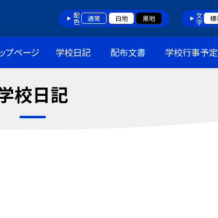
配色
文字
通常
白地
黒地
標
ップページ
学校日記
配布文書
学校行事予定
学校日記
)