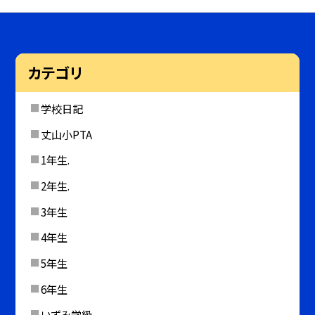
カテゴリ
学校日記
丈山小PTA
1年生.
2年生.
3年生
4年生
5年生
6年生
いずみ学級