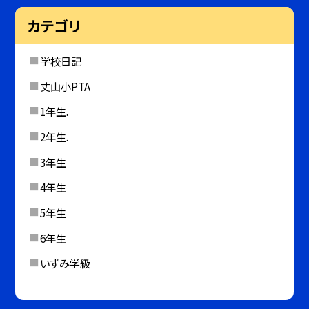
カテゴリ
学校日記
丈山小PTA
1年生.
2年生.
3年生
4年生
5年生
6年生
いずみ学級