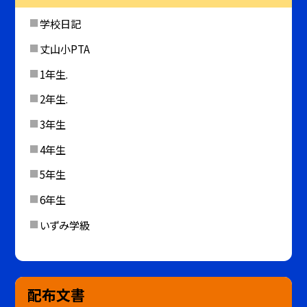
学校日記
丈山小PTA
1年生.
2年生.
3年生
4年生
5年生
6年生
いずみ学級
配布文書