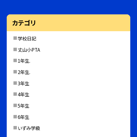
カテゴリ
学校日記
丈山小PTA
1年生.
2年生.
3年生
4年生
5年生
6年生
いずみ学級