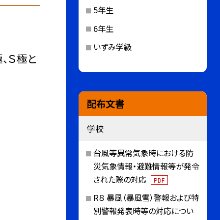
5年生
6年生
いずみ学級
、Ｓ極と
配布文書
学校
台風等異常気象時における防
災気象情報・避難情報等が発令
された際の対応
PDF
R８ 暴風（暴風雪）警報および特
別警報発表時等の対応につい