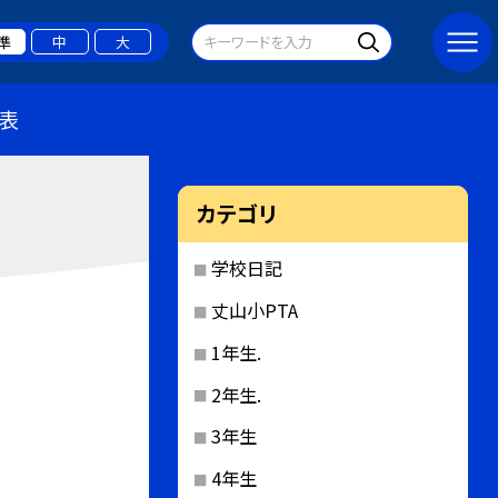
準
中
大
表
カテゴリ
学校日記
丈山小PTA
1年生.
2年生.
3年生
4年生