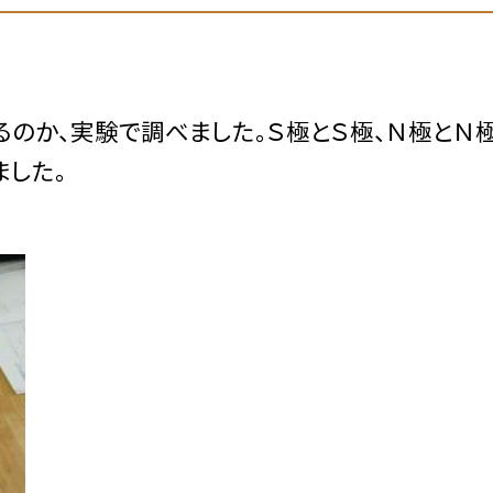
のか、実験で調べました。Ｓ極とＳ極、Ｎ極とＮ極
ました。