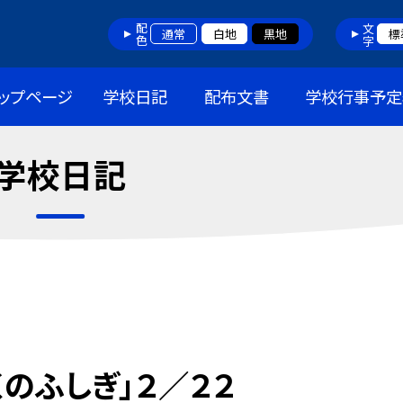
配色
文字
通常
白地
黒地
標
ップページ
学校日記
配布文書
学校行事予定
学校日記
のふしぎ」２／２２