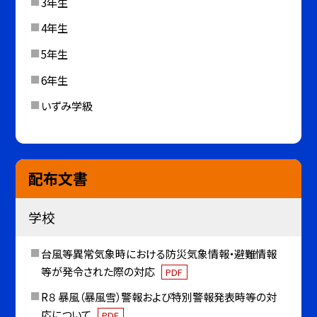
3年生
4年生
5年生
6年生
いずみ学級
配布文書
学校
台風等異常気象時における防災気象情報・避難情報
等が発令された際の対応
PDF
R８ 暴風（暴風雪）警報および特別警報発表時等の対
応について
PDF