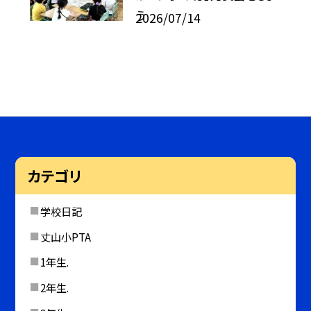
う
2026/07/14
カテゴリ
学校日記
丈山小PTA
1年生.
2年生.