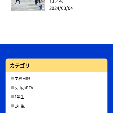
（３／４）
2024/03/04
カテゴリ
学校日記
丈山小PTA
1年生.
2年生.