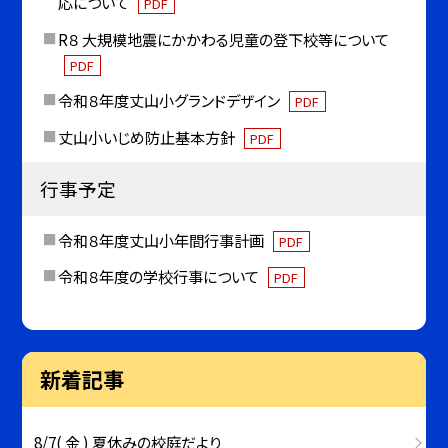
応について
PDF
R８ 大規模地震にかかわる児童の登下校等について
PDF
令和８年度丈山小グランドデザイン
PDF
丈山小いじめ防止基本方針
PDF
行事予定
令和８年度丈山小年間行事計画
PDF
令和８年度の学校行事について
PDF
新着記事
8/7( 金 ) 夏休みの校庭だより