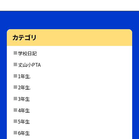
カテゴリ
学校日記
丈山小PTA
1年生.
2年生.
3年生
4年生
5年生
6年生