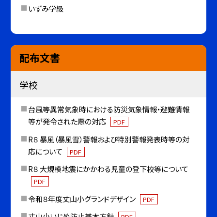
いずみ学級
配布文書
学校
台風等異常気象時における防災気象情報・避難情報
等が発令された際の対応
PDF
R８ 暴風（暴風雪）警報および特別警報発表時等の対
応について
PDF
R８ 大規模地震にかかわる児童の登下校等について
PDF
令和８年度丈山小グランドデザイン
PDF
丈山小いじめ防止基本方針
PDF