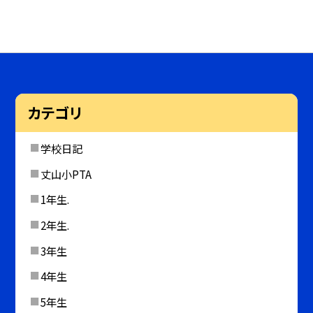
カテゴリ
学校日記
丈山小PTA
1年生.
2年生.
3年生
4年生
5年生