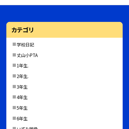
カテゴリ
学校日記
丈山小PTA
1年生.
2年生.
3年生
4年生
5年生
6年生
いずみ学級