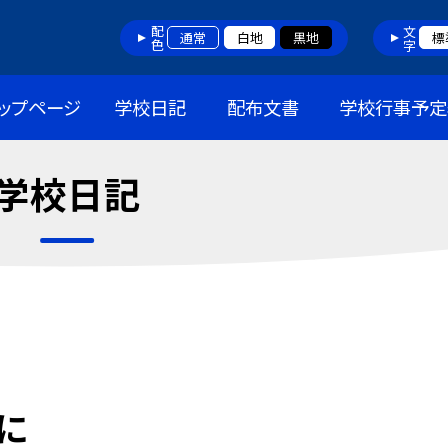
配色
文字
通常
白地
黒地
標
ップページ
学校日記
配布文書
学校行事予定
学校日記
に