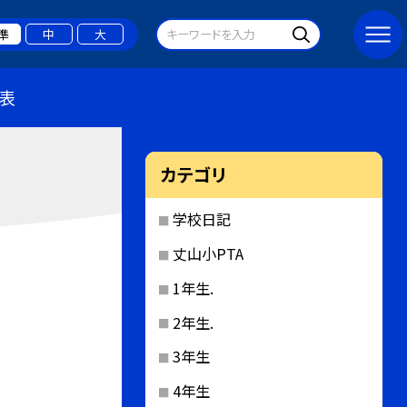
準
中
大
表
カテゴリ
学校日記
丈山小PTA
1年生.
2年生.
3年生
4年生