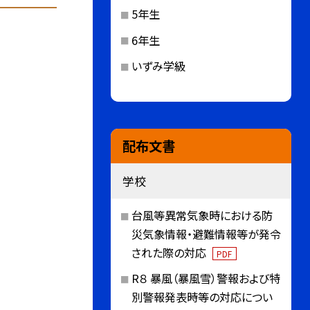
5年生
6年生
いずみ学級
配布文書
学校
台風等異常気象時における防
災気象情報・避難情報等が発令
された際の対応
PDF
R８ 暴風（暴風雪）警報および特
別警報発表時等の対応につい