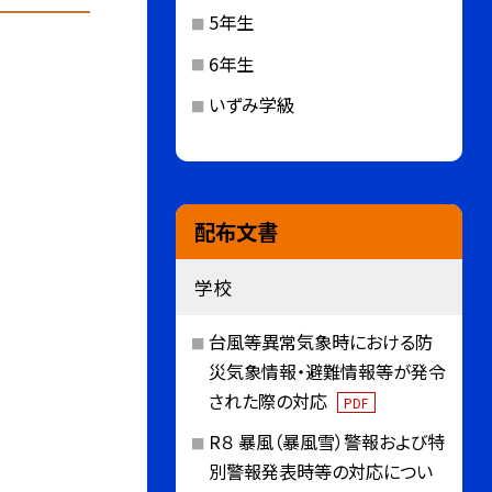
5年生
6年生
いずみ学級
配布文書
学校
台風等異常気象時における防
災気象情報・避難情報等が発令
された際の対応
PDF
R８ 暴風（暴風雪）警報および特
別警報発表時等の対応につい