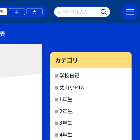
準
中
大
表
カテゴリ
学校日記
丈山小PTA
1年生.
2年生.
3年生
4年生