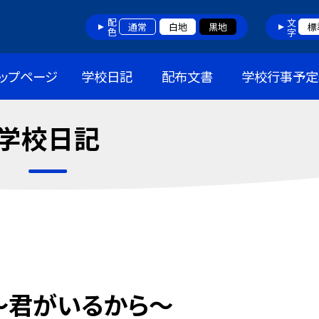
配色
文字
通常
白地
黒地
標
ップページ
学校日記
配布文書
学校行事予定
学校日記
 〜君がいるから〜