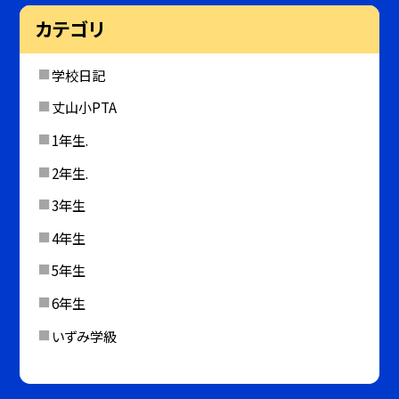
カテゴリ
学校日記
丈山小PTA
1年生.
2年生.
3年生
4年生
5年生
6年生
いずみ学級