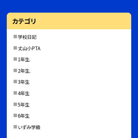
カテゴリ
学校日記
丈山小PTA
1年生.
2年生.
3年生
4年生
5年生
6年生
いずみ学級