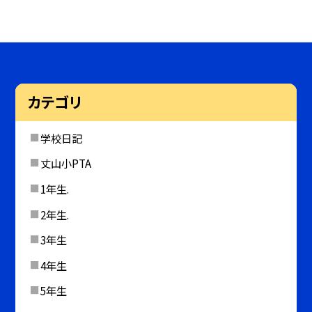
カテゴリ
学校日記
丈山小PTA
1年生.
2年生.
3年生
4年生
5年生