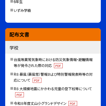
6年生
いずみ学級
配布文書
学校
台風等異常気象時における防災気象情報・避難情報
等が発令された際の対応
PDF
R８ 暴風（暴風雪）警報および特別警報発表時等の対
応について
PDF
R８ 大規模地震にかかわる児童の登下校等について
PDF
令和８年度丈山小グランドデザイン
PDF