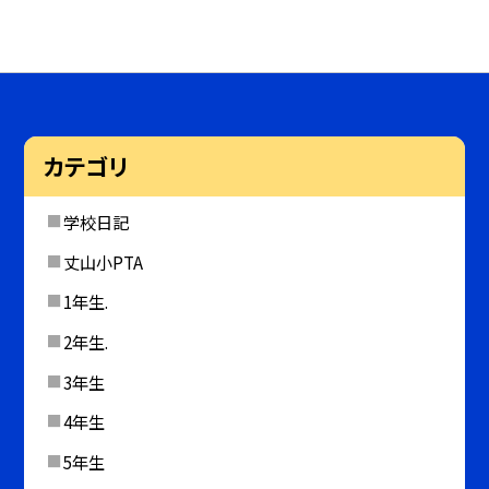
カテゴリ
学校日記
丈山小PTA
1年生.
2年生.
3年生
4年生
5年生