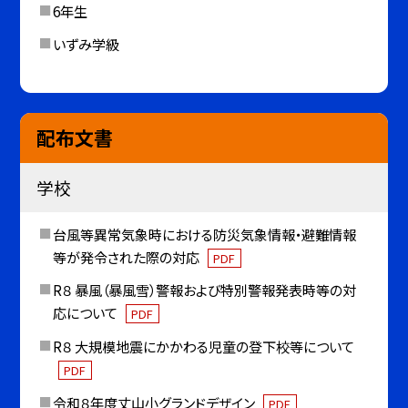
6年生
いずみ学級
配布文書
学校
台風等異常気象時における防災気象情報・避難情報
等が発令された際の対応
PDF
R８ 暴風（暴風雪）警報および特別警報発表時等の対
応について
PDF
R８ 大規模地震にかかわる児童の登下校等について
PDF
令和８年度丈山小グランドデザイン
PDF