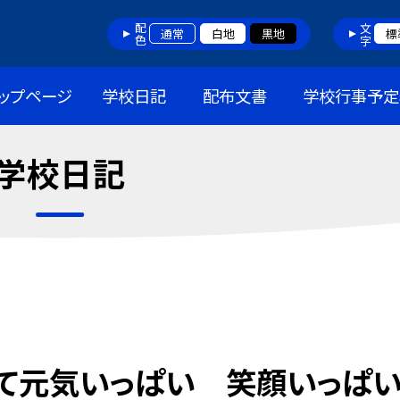
配色
文字
通常
白地
黒地
標
ップページ
学校日記
配布文書
学校行事予定
学校日記
て元気いっぱい 笑顔いっぱ