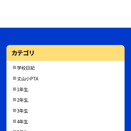
カテゴリ
学校日記
丈山小PTA
1年生.
2年生.
3年生
4年生