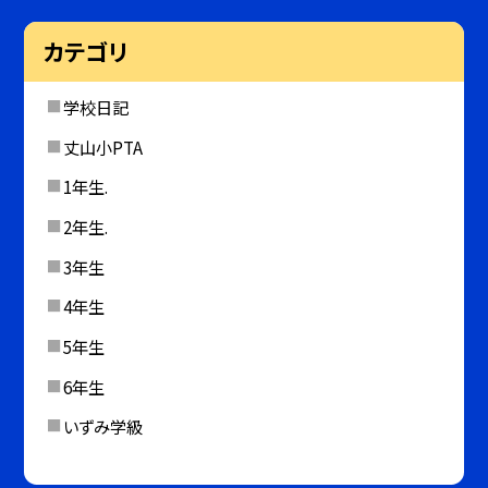
カテゴリ
学校日記
丈山小PTA
1年生.
2年生.
3年生
4年生
5年生
6年生
いずみ学級