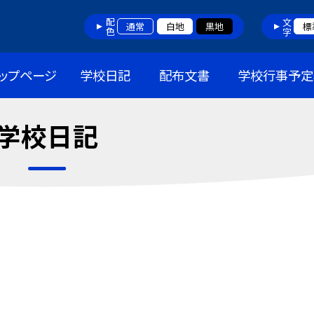
配色
文字
通常
白地
黒地
標
ップページ
学校日記
配布文書
学校行事予定
学校日記