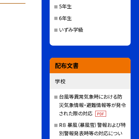
5年生
6年生
いずみ学級
配布文書
学校
台風等異常気象時における防
災気象情報・避難情報等が発令
された際の対応
PDF
R８ 暴風（暴風雪）警報および特
別警報発表時等の対応につい