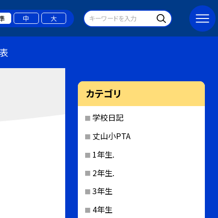
準
中
大
表
カテゴリ
学校日記
丈山小PTA
1年生.
2年生.
3年生
4年生