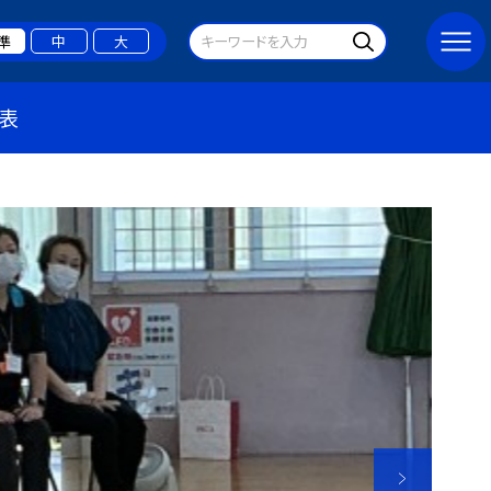
準
中
大
表