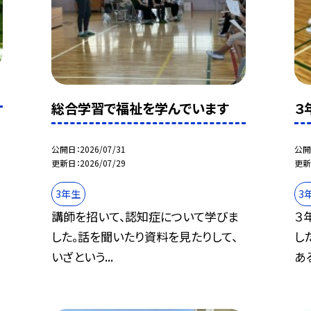
総合学習で福祉を学んでいます
３
公開日
2026/07/31
公開
更新日
2026/07/29
更新
3年生
3
講師を招いて、認知症について学びま
３
した。話を聞いたり資料を見たりして、
し
いざという...
ある