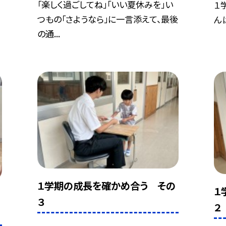
「楽しく過ごしてね」「いい夏休みを」い
１
つもの「さようなら」に一言添えて、最後
んば
の通...
１学期の成長を確かめ合う その
１
３
２