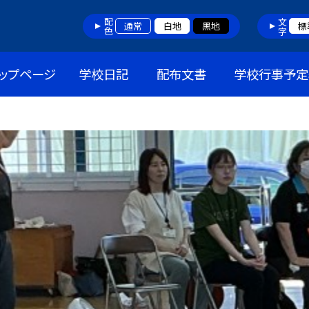
配色
文字
通常
白地
黒地
標
ップページ
学校日記
配布文書
学校行事予定