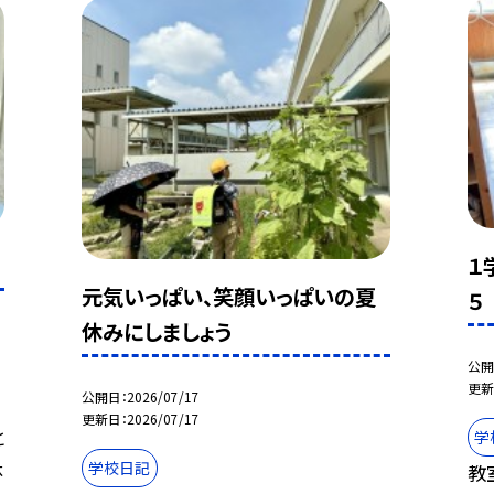
１
元気いっぱい、笑顔いっぱいの夏
５
休みにしましょう
公開
更新
公開日
2026/07/17
更新日
2026/07/17
と
学
休
学校日記
教