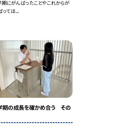
学期にがんばったことやこれからが
ってほ...
学期の成長を確かめ合う その