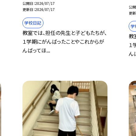
公開日
2026/07/17
公開
更新日
2026/07/17
更新
学校日記
学
教室では、担任の先生と子どもたちが、
教
、
１学期にがんばったことやこれからが
１
んばってほ...
んば