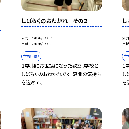
しばらくのおわかれ その２
し
公開日
2026/07/17
公開
更新日
2026/07/17
更新
学校日記
学
１学期にお世話になった教室、学校と
１
、
しばらくのおわかれです。感謝の気持ち
し
を込めて、...
を込