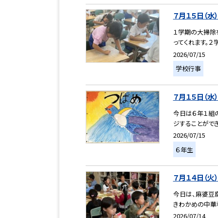
７月１５日（水
１学期の大掃除
ってくれます。２
2026/07/15
学校行事
７月１５日（水
今日は６年１組
ジすることができ
2026/07/15
６年生
７月１４日（火
今日は、麻婆豆
きわかめの中華和
2026/07/14