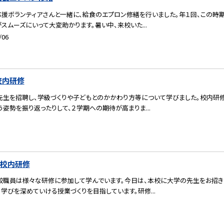
応援ボランティアさんと一緒に、給食のエプロン修繕を行いました。年１回、この時
スムーズにいって大変助かります。暑い中、来校いた...
/06
校内研修
先生を招聘し、学級づくりや子どもとのかかわり方等について学びました。校内研修
姿勢を振り返ったりして、２学期への期待が高まりま...
）校内研修
校職員は様々な研修に参加して学んでいます。今日は、本校に大学の先生をお招き
学びを深めていける授業づくりを目指しています。研修...