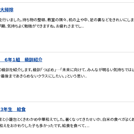
）大掃除
を行いました。持ち物の整頓、教室の隅々、机の上や中、足の裏などをきれいにしま
学期、気持ちよく勉強ができますね。お疲れさまでし...
） ６年１組 級訓紹介
の級訓を紹介します。級訓「つばめ」…「未来に向けて、みんなが明るい気持ちでは
最後まであきらめないクラスにしたい。」という思い...
）３年生 給食
腐と小籠包とくきわかめ中華和えでした。暑くなってきたせいか、白米の食べがよく
えをおかわりした子も多かったです。給食を食べて、...