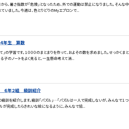
目から、暑さ指数が「危険」となったため、外での運動は禁止になりました。そんな中
ていました。今週は、色とりどりのMyエプロンで...
）４年生 算数
て」の学習です。１０００のまとまりを作って、およその数を求めました。せっかくま
る子のノートをよく見ると、一生懸命考えて消...
） ６年２組 級訓紹介
の級訓を紹介します。級訓「パズル」…「パズルは一人で完成しないが、みんなで１
ルが完成したらきれいな絵になるように、みんなで協...