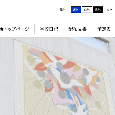
配色
通常
白地
黒地
文字
トップページ
学校日記
配布文書
予定表