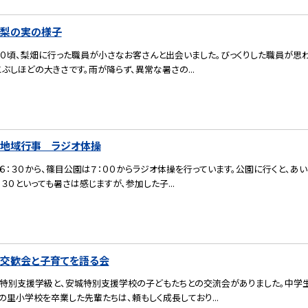
）梨の実の様子
００頃、梨畑に行った職員が小さなお客さんと出会いました。びっくりした職員が思
こぶしほどの大きさです。雨が降らず、異常な暑さの...
木）地域行事 ラジオ体操
：３０から、篠目公園は７：００からラジオ体操を行っています。公園に行くと、あ
：３０といっても暑さは感じますが、参加した子...
火）交歓会と子育てを語る会
特別支援学級と、安城特別支援学校の子どもたちとの交流会がありました。中学生
の里小学校を卒業した先輩たちは、頼もしく成長しており...