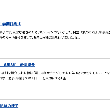
）１学期終業式
様子です。異常な暑さのため、オンラインで行いました。児童代表のことば、校長先
TO賞のカード番号を使って、お楽しみ抽選会を行いました。怪...
） ６年３組 級訓紹介
の級訓を紹介します。級訓「覇王樹（サボテン）」です。６年３組で大切にしたいこと
れない愛」≒卒業までの１日１日を大切にする「温...
）給食の様子