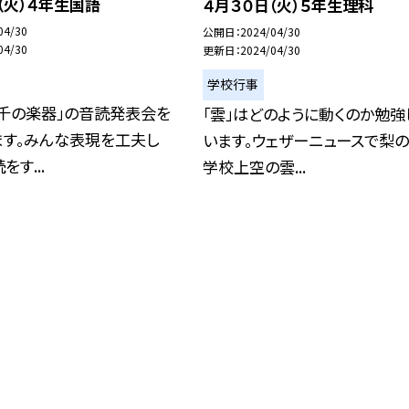
（火）４年生国語
４月３０日（火）５年生理科
04/30
公開日
2024/04/30
04/30
更新日
2024/04/30
学校行事
た千の楽器」の音読発表会を
「雲」はどのように動くのか勉強
ます。みんな表現を工夫し
います。ウェザーニュースで梨
す...
学校上空の雲...