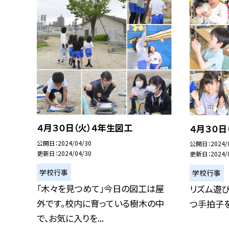
４月３０日（火）４年生図工
４月３０日
公開日
2024/04/30
公開日
2024/
更新日
2024/04/30
更新日
2024/
学校行事
学校行事
「木々を見つめて」今日の図工は屋
リズム遊び
外です。校内に育っている樹木の中
つ手拍子を
で、お気に入りを...