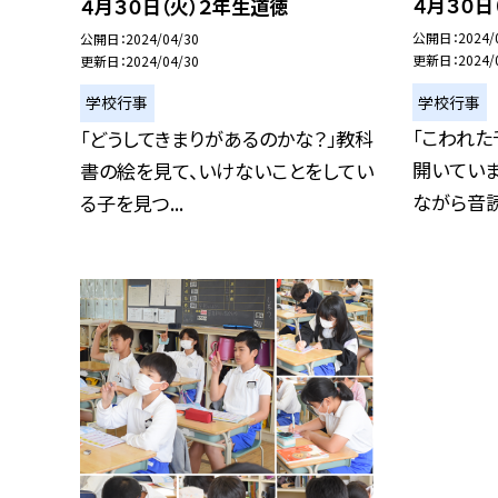
４月３０日
４月３０日（火）２年生道徳
公開日
2024/
公開日
2024/04/30
更新日
2024/
更新日
2024/04/30
学校行事
学校行事
「こわれ
「どうしてきまりがあるのかな？」教科
開いてい
書の絵を見て、いけないことをしてい
ながら音読を
る子を見つ...