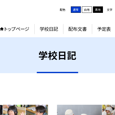
配色
通常
白地
黒地
文字
トップページ
学校日記
配布文書
予定表
学校日記