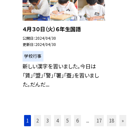
４月３０日（火）６年生国語
公開日
2024/04/30
更新日
2024/04/30
学校行事
新しい漢字を習いました。今日は
「賃」「盟」「警」「署」「蚕」を習いまし
た。だんだ...
1
2
3
4
5
6
...
17
18
»