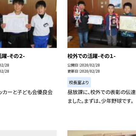
躍-その２-
校外での活躍-その１-
02/28
公開日
2020/02/28
02/28
更新日
2020/02/28
校長室より
サッカーと子ども会優良会
昼放課に、校外での表彰の伝達
ました。まずは、少年野球です。