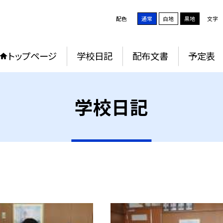
配色
通常
白地
黒地
文字
トップページ
学校日記
配布文書
予定表
学校日記