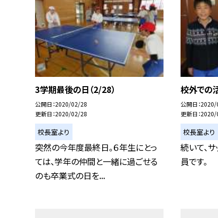
3学期最後の日（2/28）
校外での活
公開日
2020/02/28
公開日
2020/
更新日
2020/02/28
更新日
2020/
校長室より
校長室より
突然の今年度最終日。６年生にとっ
続いて、
ては、学年の仲間と一緒に過ごせる
員です。
のも卒業式の日を...