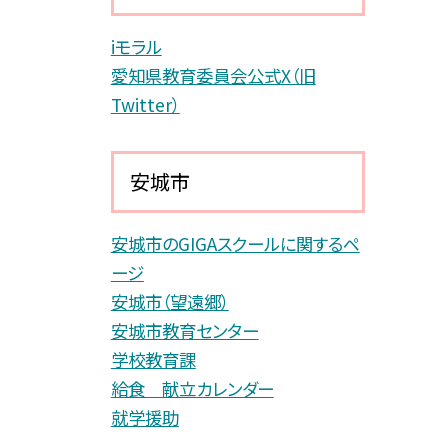
iモラル
愛知県教育委員会公式X（旧
Twitter）
安城市
安城市のGIGAスクールに関するペ
ージ
安城市（望遠郷）
安城市教育センター
学校教育課
給食 献立カレンダー
就学援助