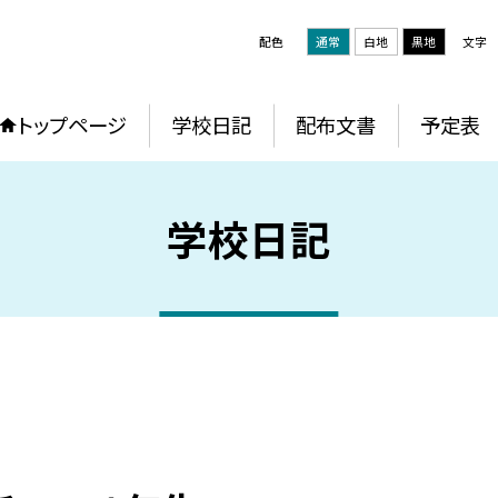
配色
通常
白地
黒地
文字
トップページ
学校日記
配布文書
予定表
学校日記