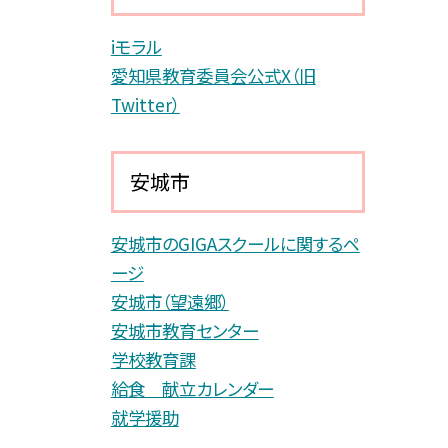
iモラル
愛知県教育委員会公式X（旧
Twitter）
安城市
安城市のGIGAスクールに関するペ
ージ
安城市（望遠郷）
安城市教育センター
学校教育課
給食 献立カレンダー
就学援助