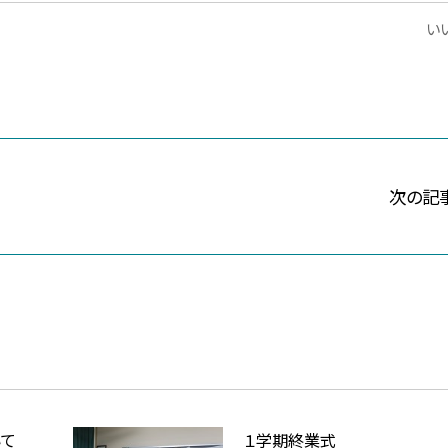
いい
次の記
いて
１学期終業式