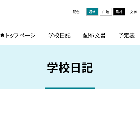
配色
通常
白地
黒地
文字
トップページ
学校日記
配布文書
予定表
学校日記