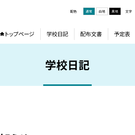
配色
通常
白地
黒地
文字
トップページ
学校日記
配布文書
予定表
学校日記