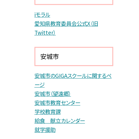
iモラル
愛知県教育委員会公式X（旧
Twitter）
安城市
安城市のGIGAスクールに関するペ
ージ
安城市（望遠郷）
安城市教育センター
学校教育課
給食 献立カレンダー
就学援助