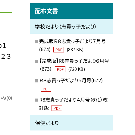
配布文書
学校だより（志貴っ子だより）
完成版Ｒ８志貴っ子だより７月号
め１
(674)
(887 KB)
PDF
２３
【完成版】R8志貴っ子だより６月号
（673）
(720 KB)
PDF
Ｒ８志貴っ子だより５月号(672)
PDF
ね(0)
R8志貴っ子だより４月号（671）改
訂版
PDF
保健だより