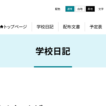
配色
通常
白地
黒地
文字
トップページ
学校日記
配布文書
予定表
学校日記