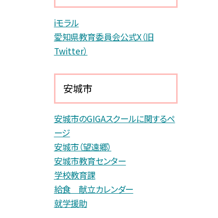
iモラル
愛知県教育委員会公式X（旧
Twitter）
安城市
安城市のGIGAスクールに関するペ
ージ
安城市（望遠郷）
安城市教育センター
学校教育課
給食 献立カレンダー
就学援助