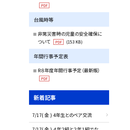
PDF
台風時等
非常災害時の児童の安全確保に
ついて
(153 KB)
PDF
年間行事予定表
R８年度年間行事予定（最新版）
PDF
新着記事
7/17( 金 ) 4年生とのペア交流
7/17( 金 ) ４年２組と２年１組でな