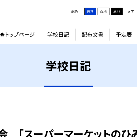
配色
通常
白地
黒地
文字
トップページ
学校日記
配布文書
予定表
学校日記
社会 「スーパーマーケットのひ