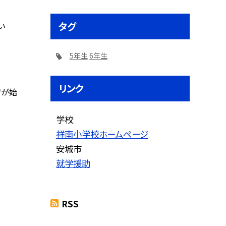
タグ
い
5年生
6年生
リンク
習が始
学校
祥南小学校ホームページ
安城市
就学援助
RSS