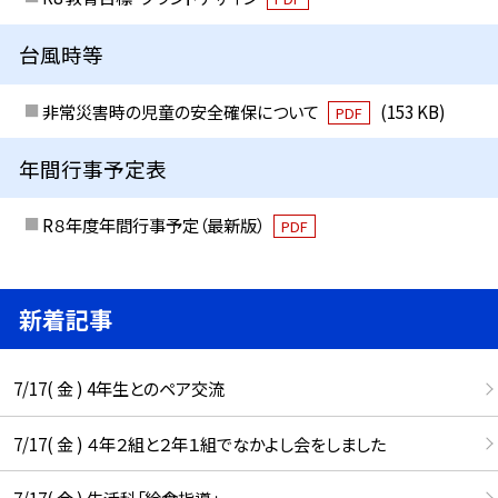
台風時等
非常災害時の児童の安全確保について
(153 KB)
PDF
年間行事予定表
R８年度年間行事予定（最新版）
PDF
新着記事
7/17( 金 ) 4年生とのペア交流
7/17( 金 ) ４年２組と２年１組でなかよし会をしました
7/17( 金 ) 生活科「給食指導」