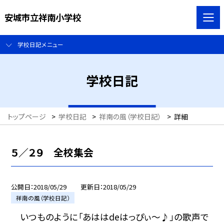
安城市立祥南小学校
学校日記メニュー
学校日記
トップページ
>
学校日記
>
祥南の風（学校日記）
>
詳細
５／２９ 全校集会
公開日
2018/05/29
更新日
2018/05/29
祥南の風（学校日記）
いつものように「あははdeはっぴぃ〜♪」の歌声で