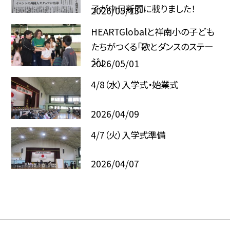
子が中日新聞に載りました！
2026/05/13
HEARTGlobalと祥南小の子ども
たちがつくる「歌とダンスのステー
ジ」
2026/05/01
4/8（水）入学式・始業式
2026/04/09
4/7（火）入学式準備
2026/04/07