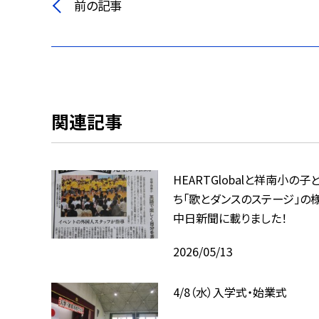
前の記事
関連記事
HEARTGlobalと祥南小の子
ち「歌とダンスのステージ」の
中日新聞に載りました！
2026/05/13
4/8（水）入学式・始業式