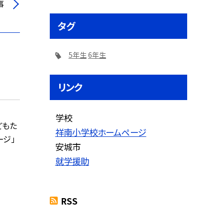
事
タグ
5年生
6年生
リンク
学校
どもた
祥南小学校ホームページ
ージ」
安城市
就学援助
RSS