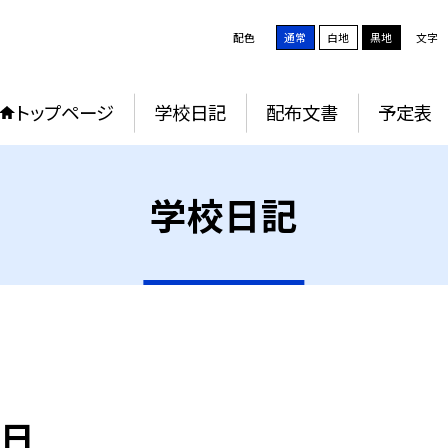
配色
通常
白地
黒地
文字
トップページ
学校日記
配布文書
予定表
学校日記
終日