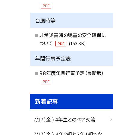
PDF
台風時等
非常災害時の児童の安全確保に
ついて
(153 KB)
PDF
年間行事予定表
R８年度年間行事予定（最新版）
PDF
新着記事
7/17( 金 ) 4年生とのペア交流
7/17( 金 ) ４年２組と２年１組でな