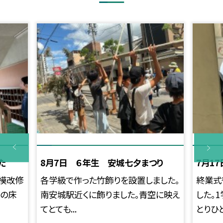
た
8月7日 ６年生 安城七夕まつり
7月1
模改修
各学級で作った竹飾りを設置しました。
終業式
室の床
南安城駅近くに飾りました。青空に映え
した。
てとても...
とりひと.