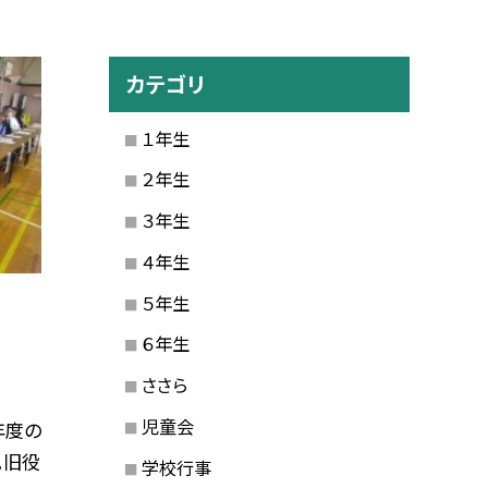
カテゴリ
１年生
２年生
３年生
４年生
５年生
６年生
ささら
児童会
年度の
。旧役
学校行事