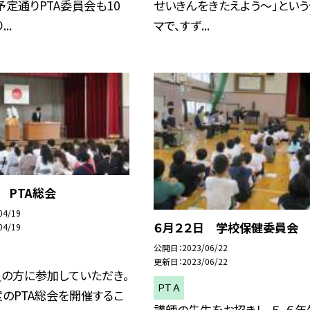
予定通りPTA委員会も10
せいきんをきたえよう～」という
..
マで、すず...
 PTA総会
04/19
６月２２日 学校保健委員会
04/19
公開日
2023/06/22
更新日
2023/06/22
員の方に参加していただき。
ＰＴＡ
のPTA総会を開催するこ
講師の先生をお招きし、５，６年