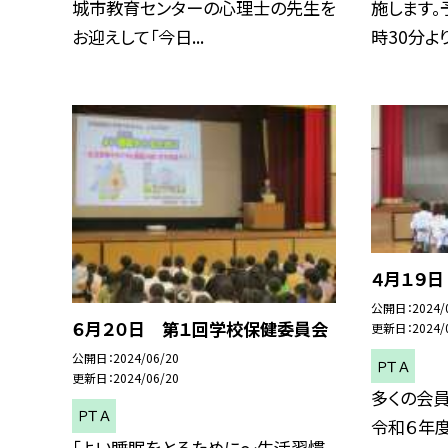
城市教育センターの心理士の先生を
施します。
お迎えして「今日...
時30分より.
４月１９日
公開日
2024/
６月２０日 第１回学校保健委員会
更新日
2024/
公開日
2024/06/20
ＰＴＡ
更新日
2024/06/20
多くの会
ＰＴＡ
令和６年度
「よい睡眠をとるために〜生活習慣