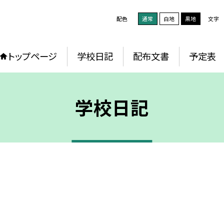
配色
通常
白地
黒地
文字
トップページ
学校日記
配布文書
予定表
学校日記