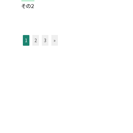
その２
1
2
3
»