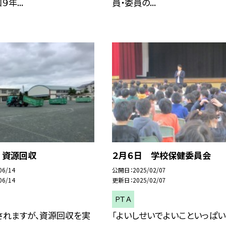
年...
員・委員の...
 資源回収
２月６日 学校保健委員会
06/14
公開日
2025/02/07
06/14
更新日
2025/02/07
ＰＴＡ
されますが、資源回収を実
「よいしせいでよいこといっぱい