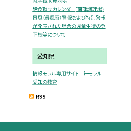
就学援助費説明
給食献立カレンダー(南部調理場)
暴風（暴風雪）警報および特別警報
が発表された場合の児童生徒の登
下校等について
愛知県
情報モラル専用サイト i−モラル
愛知の教育
RSS