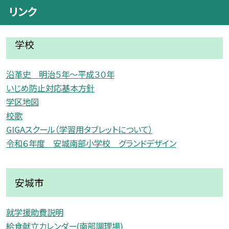
リンク
学校
沿革史 明治５年〜平成３０年
いじめ防止対応基本方針
学区地図
校歌
GIGAスクール（学習用タブレットについて）
令和６年度 安城南部小学校 グランドデザイン
安城市
就学援助費説明
給食献立カレンダー(南部調理場)