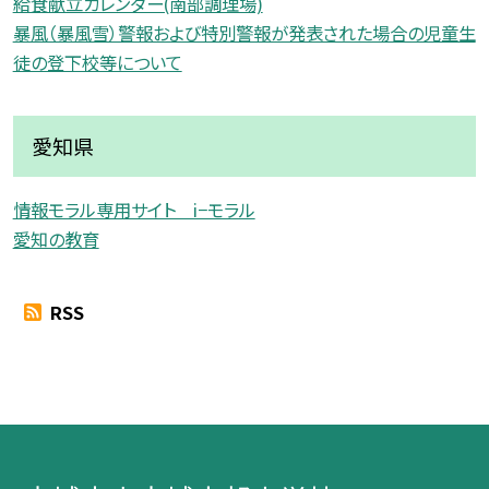
給食献立カレンダー(南部調理場)
暴風（暴風雪）警報および特別警報が発表された場合の児童生
徒の登下校等について
愛知県
情報モラル専用サイト i−モラル
愛知の教育
RSS