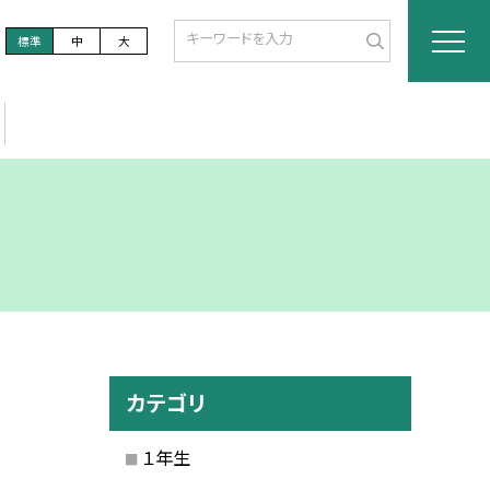
標準
中
大
カテゴリ
１年生