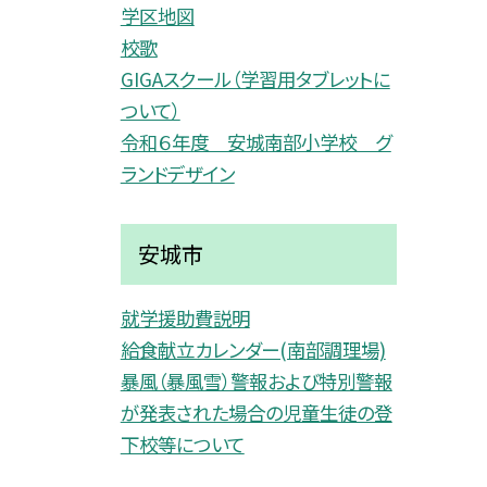
学区地図
校歌
GIGAスクール（学習用タブレットに
ついて）
令和６年度 安城南部小学校 グ
ランドデザイン
安城市
就学援助費説明
給食献立カレンダー(南部調理場)
暴風（暴風雪）警報および特別警報
が発表された場合の児童生徒の登
下校等について