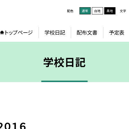
配色
通常
白地
黒地
文字
トップページ
学校日記
配布文書
予定表
学校日記
０１６