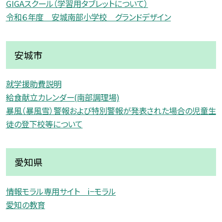
GIGAスクール（学習用タブレットについて）
令和６年度 安城南部小学校 グランドデザイン
安城市
就学援助費説明
給食献立カレンダー(南部調理場)
暴風（暴風雪）警報および特別警報が発表された場合の児童生
徒の登下校等について
愛知県
情報モラル専用サイト i−モラル
愛知の教育