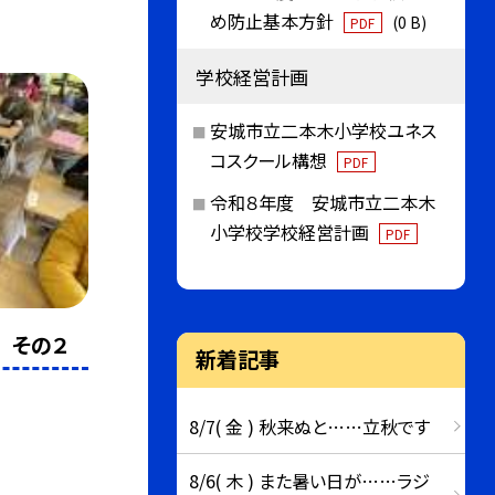
め防止基本方針
(0 B)
PDF
学校経営計画
安城市立二本木小学校ユネス
コスクール構想
PDF
令和８年度 安城市立二本木
小学校学校経営計画
PDF
 その２
新着記事
8/7( 金 ) 秋来ぬと……立秋です
8/6( 木 ) また暑い日が……ラジ