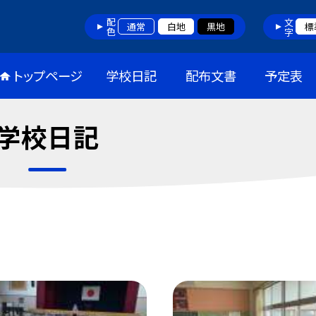
配色
文字
通常
白地
黒地
標
トップページ
学校日記
配布文書
予定表
学校日記