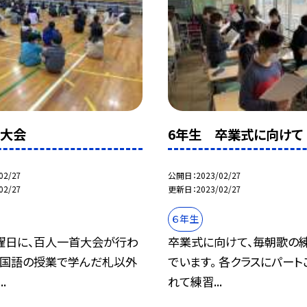
首大会
6年生 卒業式に向けて
02/27
公開日
2023/02/27
02/27
更新日
2023/02/27
６年生
曜日に、百人一首大会が行わ
卒業式に向けて、毎朝歌の
。 国語の授業で学んだ札以外
でいます。 各クラスにパー
.
れて練習...