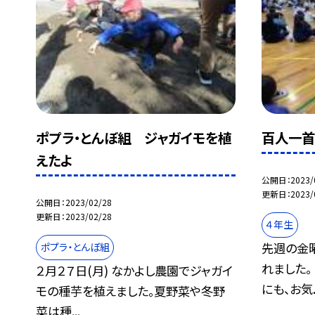
ポプラ・とんぼ組 ジャガイモを植
百人一
えたよ
公開日
2023/
更新日
2023/
公開日
2023/02/28
更新日
2023/02/28
４年生
先週の金
ポプラ・とんぼ組
れました
２月２７日(月) なかよし農園でジャガイ
にも、お気..
モの種芋を植えました。夏野菜や冬野
菜は種...