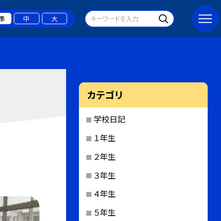
準
中
大
カテゴリ
学校日記
１年生
２年生
３年生
４年生
５年生