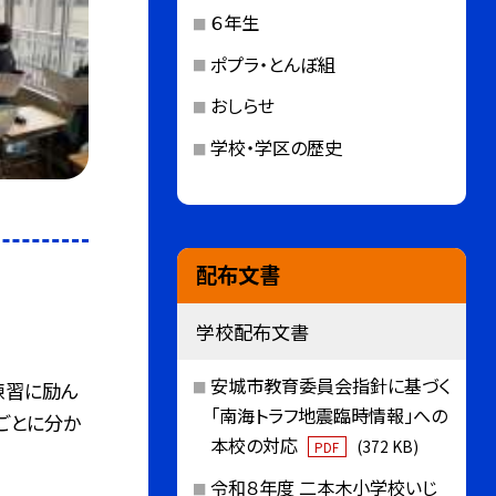
６年生
ポプラ・とんぼ組
おしらせ
学校・学区の歴史
配布文書
学校配布文書
安城市教育委員会指針に基づく
練習に励ん
「南海トラフ地震臨時情報」への
トごとに分か
本校の対応
(372 KB)
PDF
令和８年度 二本木小学校いじ