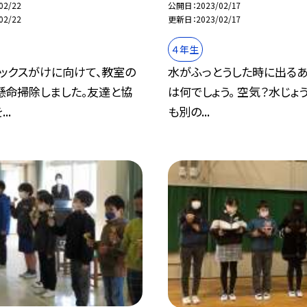
02/22
公開日
2023/02/17
02/22
更新日
2023/02/17
４年生
ワックスがけに向けて、教室の
水がふっとうした時に出る
懸命掃除しました。友達と協
は何でしょう。 空気？水じょ
..
も別の...