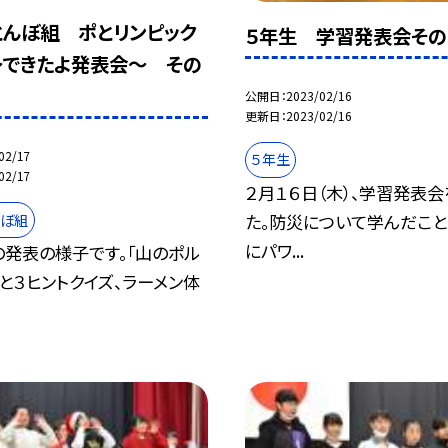
とんぼ組 ポとリンピック
５年生 学習発表会その
 〜できたよ発表会〜 その
公開日
2023/02/16
更新日
2023/02/16
02/17
５年生
02/17
２月１６日（木）、学習発表
た。防災について学んだこと
んぼ組
にパワ...
の発表の様子です。「山のポル
と３ヒントクイズ、ラーメン体