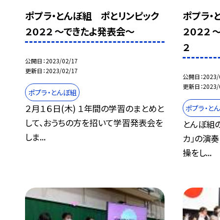
ポプラ・とんぼ組 ポとリンピック
ポプラ・
２０２２ 〜できたよ発表会〜
２０２２
２
公開日
2023/02/17
更新日
2023/02/17
公開日
2023/
更新日
2023/
ポプラ・とんぼ組
２月１６日(木) １年間の学習のまとめと
ポプラ・と
して、おうちの方を招いて学習発表会を
とんぼ組
しま...
カ」の演奏
操をし...