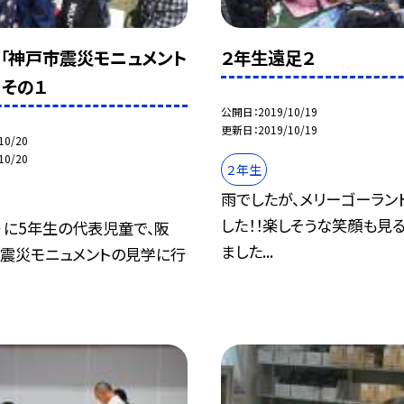
「神戸市震災モニュメント
２年生遠足２
」その１
公開日
2019/10/19
更新日
2019/10/19
10/20
10/20
２年生
雨でしたが、メリーゴーラン
した！！楽しそうな笑顔も見
（土）に5年生の代表児童で、阪
ました...
大震災モニュメントの見学に行