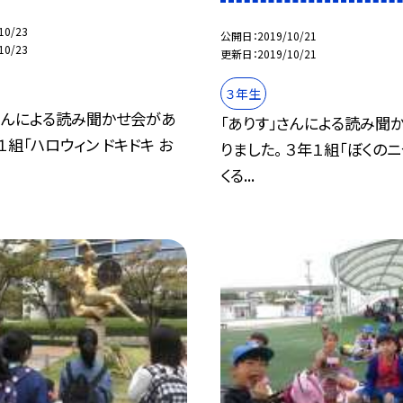
10/23
公開日
2019/10/21
10/23
更新日
2019/10/21
３年生
さんによる読み聞かせ会があ
「ありす」さんによる読み聞
 １組「ハロウィン ドキドキ お
りました。 ３年１組「ぼくの
くる...