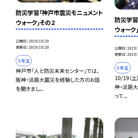
防災学習「神戸市震災モニュメント
防災学習
ウォーク」その２
ウォーク
公開日
2019/10/20
更新日
2019/10/20
公開日
2019/
更新日
2019/
５年生
５年生
神戸市「人と防災未来センター」では、
10/19
阪神・淡路大震災を経験した方のお話
神・淡路
を聞きまし...
って...