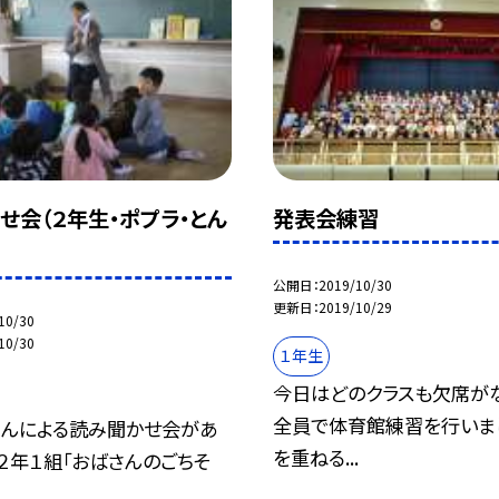
せ会（２年生・ポプラ・とん
発表会練習
公開日
2019/10/30
更新日
2019/10/29
10/30
10/30
１年生
今日はどのクラスも欠席がな
全員で体育館練習を行いまし
さんによる読み聞かせ会があ
を重ねる...
 ２年１組「おばさんのごちそ