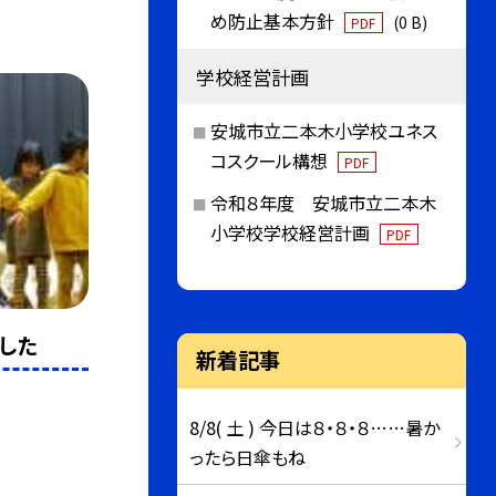
め防止基本方針
(0 B)
PDF
学校経営計画
安城市立二本木小学校ユネス
コスクール構想
PDF
令和８年度 安城市立二本木
小学校学校経営計画
PDF
した
新着記事
8/8( 土 ) 今日は８・８・８……暑か
ったら日傘もね