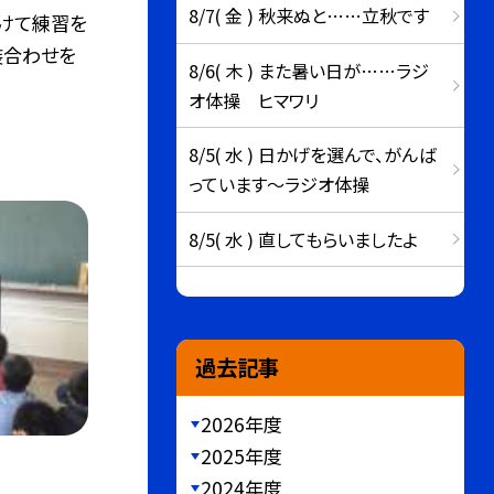
8/7( 金 ) 秋来ぬと……立秋です
けて練習を
装合わせを
8/6( 木 ) また暑い日が……ラジ
オ体操 ヒマワリ
8/5( 水 ) 日かげを選んで、がんば
っています～ラジオ体操
8/5( 水 ) 直してもらいましたよ
過去記事
2026年度
2025年度
2024年度