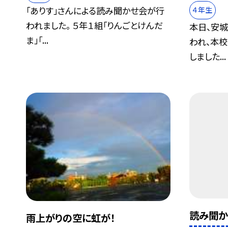
「ありす」さんによる読み聞かせ会が行
４年生
われました。 ５年１組「りんごとけんだ
本日、安
ま」「...
われ、本校
しました...
読み聞か
雨上がりの空に虹が！