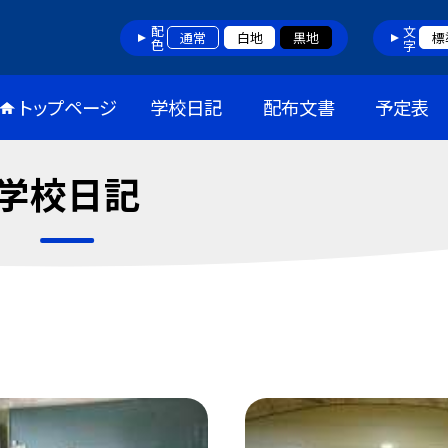
配色
文字
通常
白地
黒地
標
トップページ
学校日記
配布文書
予定表
学校日記