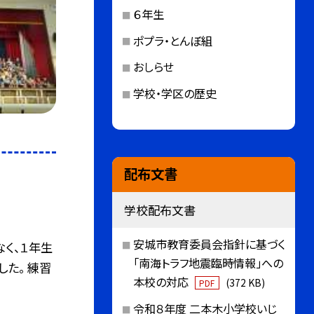
６年生
ポプラ・とんぼ組
おしらせ
学校・学区の歴史
配布文書
学校配布文書
安城市教育委員会指針に基づく
く、１年生
「南海トラフ地震臨時情報」への
た。 練習
本校の対応
(372 KB)
PDF
令和８年度 二本木小学校いじ