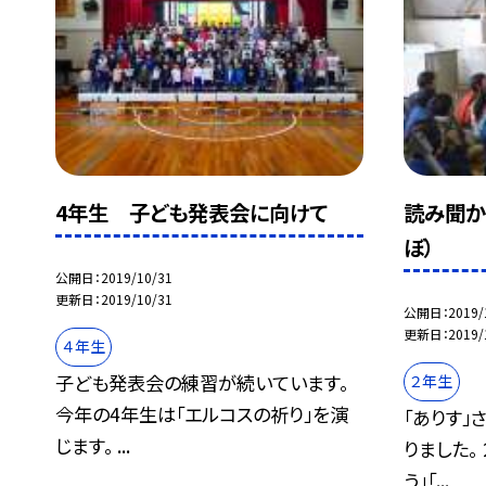
4年生 子ども発表会に向けて
読み聞か
ぼ）
公開日
2019/10/31
更新日
2019/10/31
公開日
2019/
更新日
2019/
４年生
子ども発表会の練習が続いています。
２年生
今年の4年生は「エルコスの祈り」を演
「ありす」
じます。 ...
りました。
う」「...