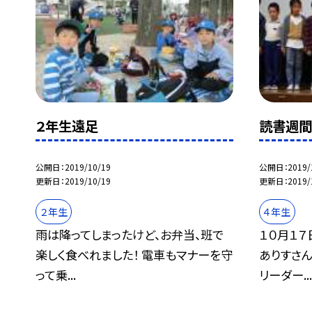
２年生遠足
読書週
公開日
2019/10/19
公開日
2019/
更新日
2019/10/19
更新日
2019/
２年生
４年生
雨は降ってしまったけど、お弁当、班で
１０月１７
楽しく食べれました！ 電車もマナーを守
ありすさ
って乗...
リーダー..