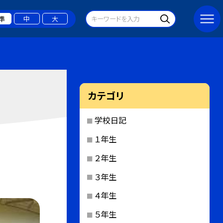
準
中
大
カテゴリ
学校日記
１年生
２年生
３年生
４年生
５年生