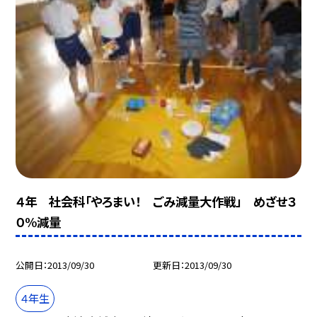
４年 社会科「やろまい！ ごみ減量大作戦」 めざせ３
０%減量
公開日
2013/09/30
更新日
2013/09/30
４年生