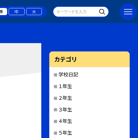
準
中
大
カテゴリ
学校日記
１年生
２年生
３年生
４年生
５年生