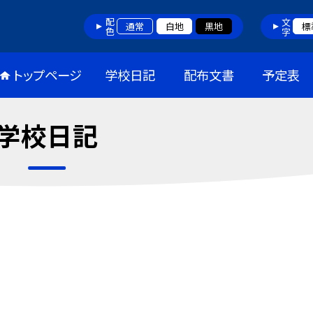
配色
文字
通常
白地
黒地
標
トップページ
学校日記
配布文書
予定表
学校日記