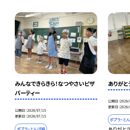
みんなできらきら！なつやさいピザ
ありがと
パーティー
公開日
2026/
更新日
2026/
公開日
2026/07/15
更新日
2026/07/15
ポプラ・と
ありがと
ポプラ・とんぼ組