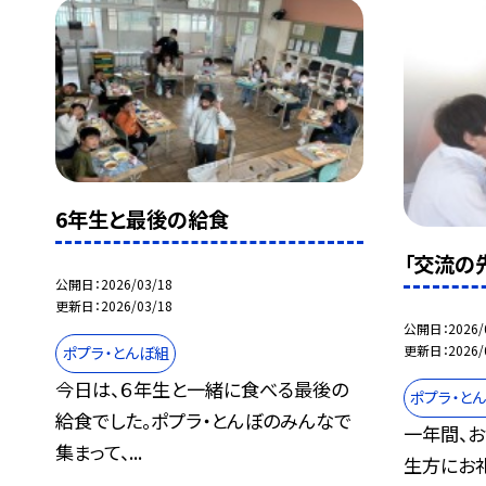
6年生と最後の給食
「交流の
公開日
2026/03/18
更新日
2026/03/18
公開日
2026/
更新日
2026/
ポプラ・とんぼ組
今日は、６年生と一緒に食べる最後の
ポプラ・と
給食でした。ポプラ・とんぼのみんなで
一年間、
集まって、...
生方にお