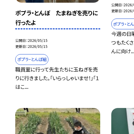
公開日
2026/
更新日
2026/
ポプラ・とんぼ たまねぎを売りに
行ったよ
ポプラ・と
今週の日
公開日
2026/05/15
つもたく
更新日
2026/05/15
んに向け..
ポプラ・とんぼ組
職員室に行って先生たちに玉ねぎを売
りに行きました。「いらっしゃいませ！」「１
はこ...