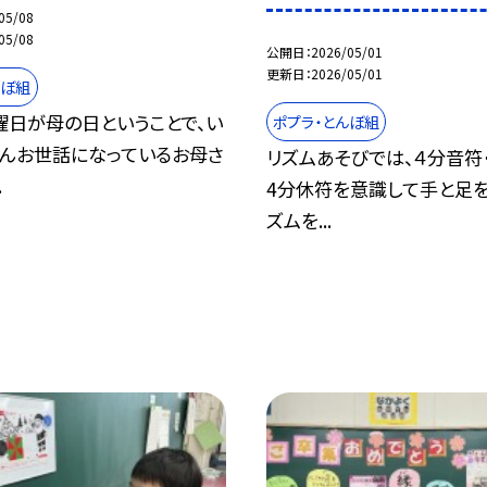
05/08
05/08
公開日
2026/05/01
更新日
2026/05/01
んぼ組
曜日が母の日ということで、い
ポプラ・とんぼ組
さんお世話になっているお母さ
リズムあそびでは、４分音符
.
4分休符を意識して手と足を
ズムを...