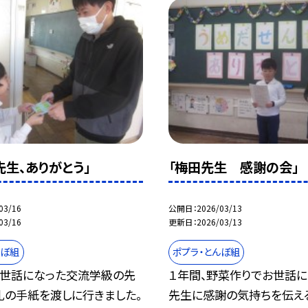
先生、ありがとう」
「梅田先生 感謝の会」
03/16
公開日
2026/03/13
03/16
更新日
2026/03/13
んぼ組
ポプラ・とんぼ組
お世話になった交流学級の先
１年間、野菜作りでお世話
礼の手紙を渡しに行きました。
先生に感謝の気持ちを伝える