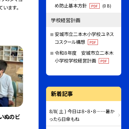
め防止基本方針
(0 B)
PDF
ています。
学校経営計画
安城市立二本木小学校ユネス
コスクール構想
PDF
令和８年度 安城市立二本木
小学校学校経営計画
PDF
新着記事
8/8( 土 ) 今日は８・８・８……暑か
いぬのビ
ったら日傘もね