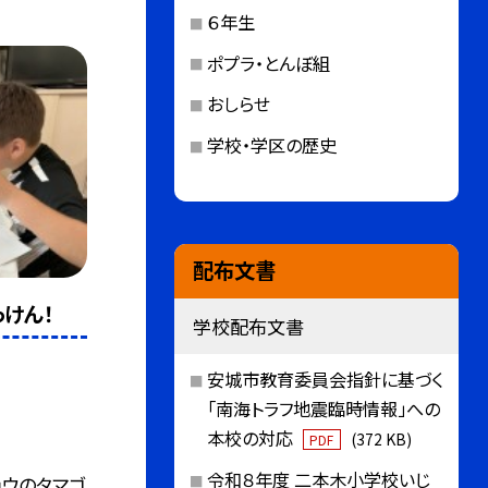
６年生
ポプラ・とんぼ組
おしらせ
学校・学区の歴史
配布文書
けん！
学校配布文書
安城市教育委員会指針に基づく
「南海トラフ地震臨時情報」への
本校の対応
(372 KB)
PDF
令和８年度 二本木小学校いじ
ョウのタマゴ