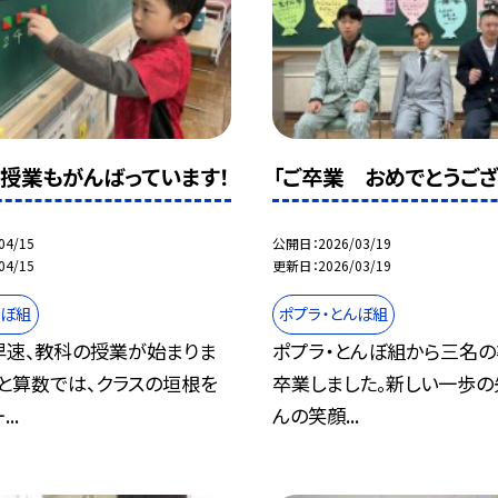
授業もがんばっています！
「ご卒業 おめでとうござ
04/15
公開日
2026/03/19
04/15
更新日
2026/03/19
んぼ組
ポプラ・とんぼ組
早速、教科の授業が始まりま
ポプラ・とんぼ組から三名
と算数では、クラスの垣根を
卒業しました。新しい一歩の
..
んの笑顔...