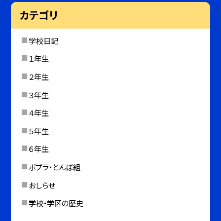
カテゴリ
学校日記
１年生
２年生
３年生
４年生
５年生
６年生
ポプラ・とんぼ組
おしらせ
学校・学区の歴史