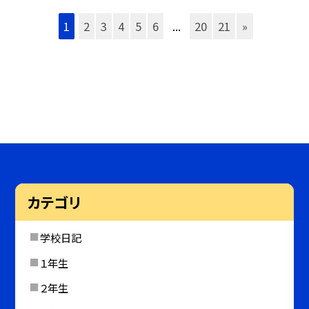
1
2
3
4
5
6
...
20
21
»
カテゴリ
学校日記
１年生
２年生