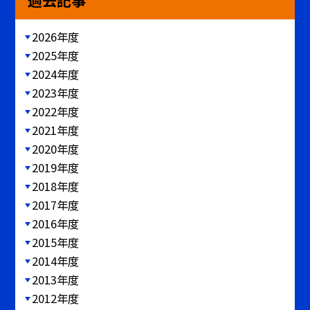
過去記事
2026年度
2025年度
2024年度
2023年度
2022年度
2021年度
2020年度
2019年度
2018年度
2017年度
2016年度
2015年度
2014年度
2013年度
2012年度