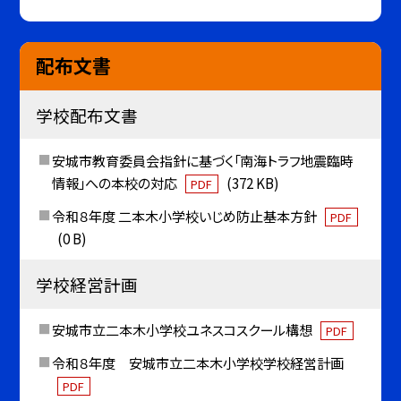
配布文書
学校配布文書
安城市教育委員会指針に基づく「南海トラフ地震臨時
情報」への本校の対応
(372 KB)
PDF
令和８年度 二本木小学校いじめ防止基本方針
PDF
(0 B)
学校経営計画
安城市立二本木小学校ユネスコスクール構想
PDF
令和８年度 安城市立二本木小学校学校経営計画
PDF