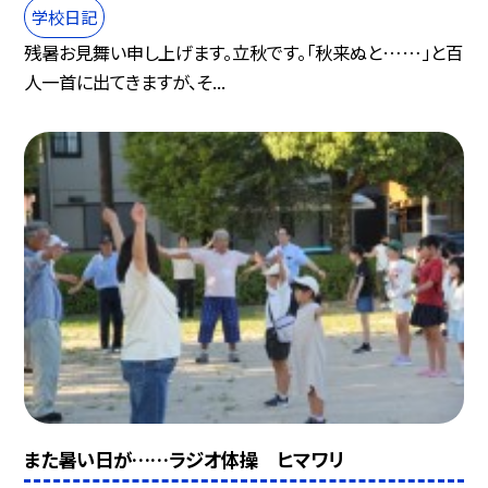
学校日記
残暑お見舞い申し上げます。立秋です。「秋来ぬと……」と百
人一首に出てきますが、そ...
また暑い日が……ラジオ体操 ヒマワリ