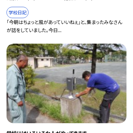
学校日記
「今朝はちょっと風があっていいねぇ」と、集まったみなさん
が話をしていました。今日...