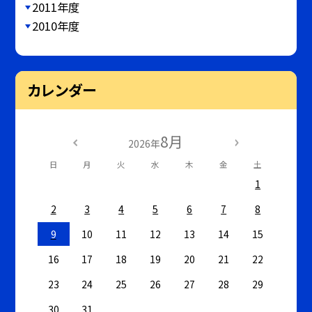
2011年度
2010年度
カレンダー
8月
2026年
日
月
火
水
木
金
土
1
2
3
4
5
6
7
8
9
10
11
12
13
14
15
16
17
18
19
20
21
22
23
24
25
26
27
28
29
30
31