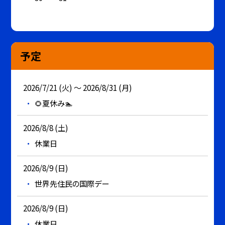
予定
2026/7/21 (火) ～ 2026/8/31 (月)
🌻夏休み🏊
2026/8/8 (土)
休業日
2026/8/9 (日)
世界先住民の国際デー
2026/8/9 (日)
休業日