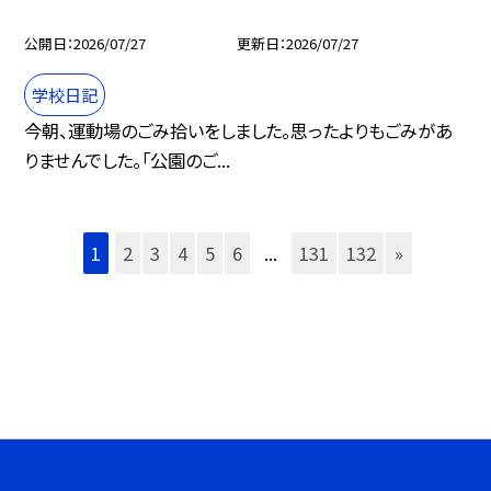
公開日
2026/07/27
更新日
2026/07/27
学校日記
今朝、運動場のごみ拾いをしました。思ったよりもごみがあ
りませんでした。「公園のご...
1
2
3
4
5
6
...
131
132
»