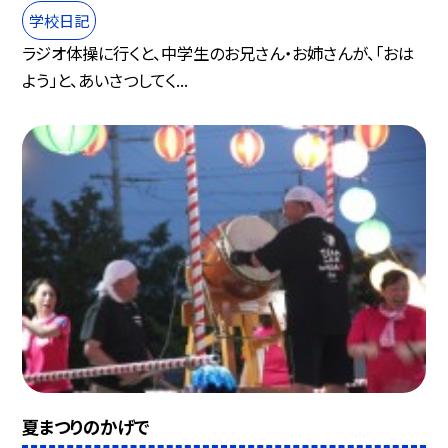
学校日記
ラジオ体操に行くと、中学生のお兄さん・お姉さんが、「おは
よう」と、あいさつしてく...
夏まつりのかげで