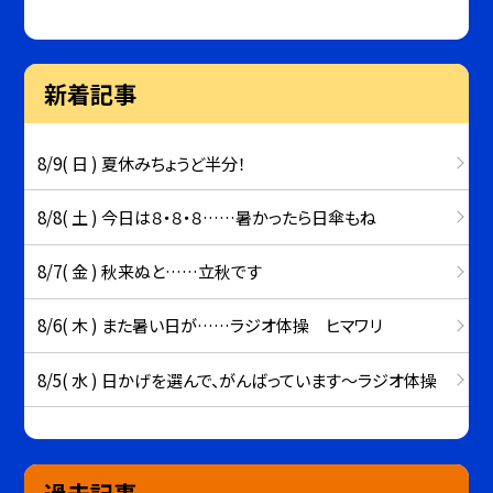
新着記事
8/9( 日 ) 夏休みちょうど半分！
8/8( 土 ) 今日は８・８・８……暑かったら日傘もね
8/7( 金 ) 秋来ぬと……立秋です
8/6( 木 ) また暑い日が……ラジオ体操 ヒマワリ
8/5( 水 ) 日かげを選んで、がんばっています～ラジオ体操