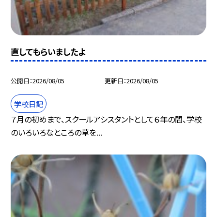
直してもらいましたよ
公開日
2026/08/05
更新日
2026/08/05
学校日記
７月の初めまで、スクールアシスタントとして６年の間、学校
のいろいろなところの草を...