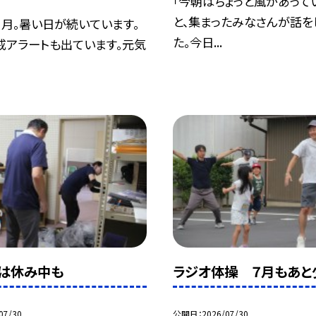
「今朝はちょっと風があって
と、集まったみなさんが話を
月。暑い日が続いています。
た。今日...
戒アラートも出ています。元気
は休み中も
ラジオ体操 ７月もあと
07/30
公開日
2026/07/30