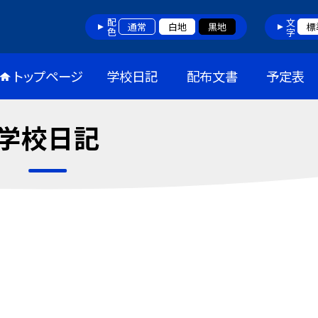
配色
文字
通常
白地
黒地
標
トップページ
学校日記
配布文書
予定表
学校日記