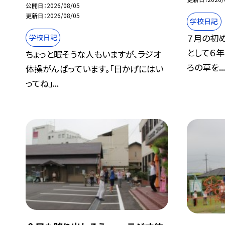
公開日
2026/08/05
更新日
2026/08/05
学校日記
７月の初め
学校日記
として６
ちょっと眠そうな人もいますが、ラジオ
ろの草を..
体操がんばっています。「日かげにはい
ってね」...