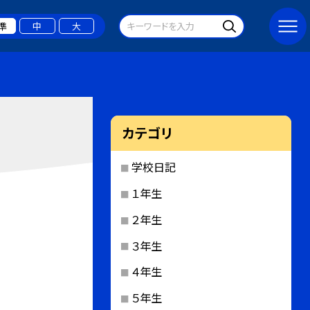
準
中
大
カテゴリ
学校日記
１年生
２年生
３年生
４年生
５年生