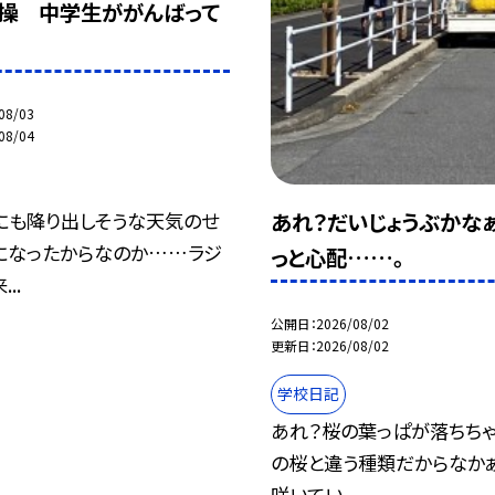
操 中学生ががんばって
08/03
08/04
にも降り出しそうな天気のせ
あれ？だいじょうぶかな
月になったからなのか……ラジ
っと心配……。
..
公開日
2026/08/02
更新日
2026/08/02
学校日記
あれ？桜の葉っぱが落ちちゃ
の桜と違う種類だからなかぁ
咲いてい...