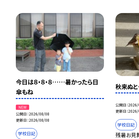
今日は８・８・８……暑かったら日
秋来ぬと
傘もね
公開日
2026/
更新日
2026/
公開日
2026/08/08
更新日
2026/08/08
学校日記
学校日記
残暑お見