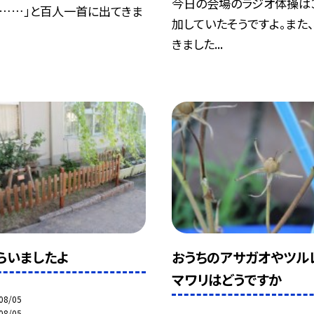
今日の会場のラジオ体操は
と……」と百人一首に出てきま
加していたそうですよ。また
きました...
らいましたよ
おうちのアサガオやツル
マワリはどうですか
08/05
08/05