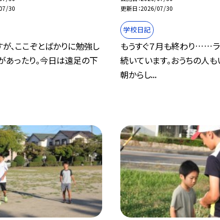
07/30
更新日
2026/07/30
学校日記
すが、ここぞとばかりに勉強し
もうすぐ７月も終わり……
張があったり。今日は遠足の下
続いています。おうちの人も
.
朝からし...