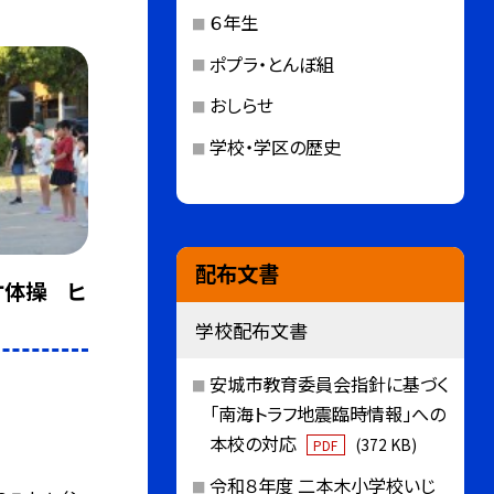
６年生
ポプラ・とんぼ組
おしらせ
学校・学区の歴史
配布文書
オ体操 ヒ
学校配布文書
安城市教育委員会指針に基づく
「南海トラフ地震臨時情報」への
本校の対応
(372 KB)
PDF
令和８年度 二本木小学校いじ