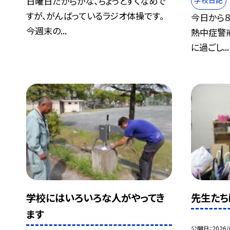
日曜日だからかな、ちょっとすくなめで
学校日記
すが、がんばっているラジオ体操です。
今日から８
今週末の...
熱中症警
に過ごし...
学校にはいろいろな人がやってき
先生たち
ます
公開日
2026/