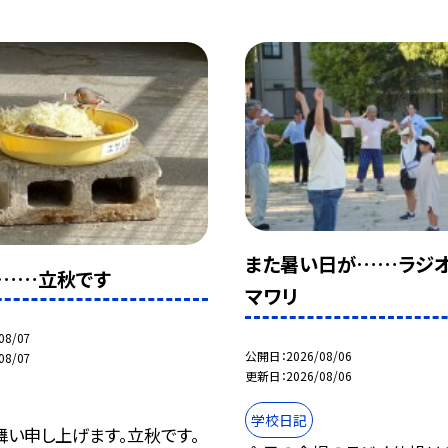
また暑い日が……ラジ
……立秋です
マワリ
08/07
公開日
2026/08/06
08/07
更新日
2026/08/06
学校日記
舞い申し上げます。立秋です。