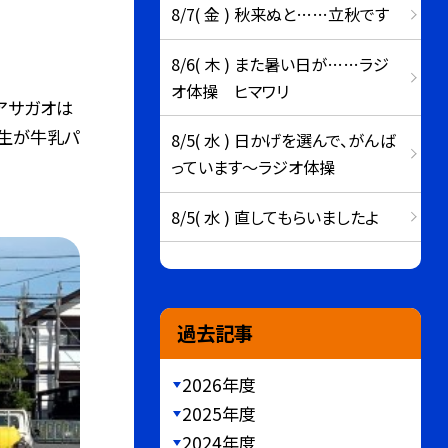
8/7( 金 ) 秋来ぬと……立秋です
8/6( 木 ) また暑い日が……ラジ
オ体操 ヒマワリ
アサガオは
年生が牛乳パ
8/5( 水 ) 日かげを選んで、がんば
っています～ラジオ体操
8/5( 水 ) 直してもらいましたよ
過去記事
2026年度
2025年度
2024年度