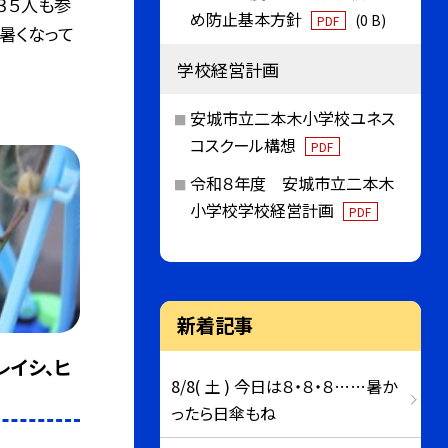
３５人も参
め防止基本方針
(0 B)
PDF
、暑くなって
学校経営計画
安城市立二本木小学校ユネス
コスクール構想
PDF
令和８年度 安城市立二本木
小学校学校経営計画
PDF
新着記事
レイシ、ヒ
8/8( 土 ) 今日は８・８・８……暑か
ったら日傘もね