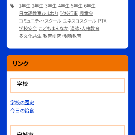
1年生
2年生
3年生
4年生
5年生
6年生
日本語教室ひまわり
学校行事
児童会
コミュニティ・スクール
ユネスコスクール
PTA
学校安全
こどもまんなか
道徳・人権教育
多文化共生
教育研究・現職教育
リンク
学校
学校の歴史
今日の給食
安城市