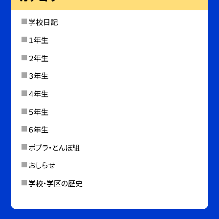
学校日記
１年生
２年生
３年生
４年生
５年生
６年生
ポプラ・とんぼ組
おしらせ
学校・学区の歴史