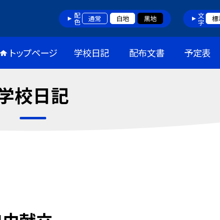
配色
文字
通常
白地
黒地
標
トップページ
学校日記
配布文書
予定表
学校日記