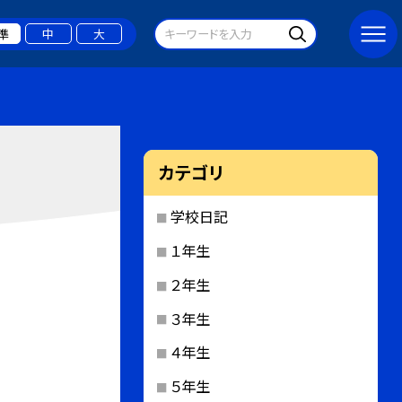
準
中
大
カテゴリ
学校日記
１年生
２年生
３年生
４年生
５年生